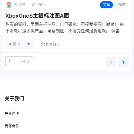
拆了吧
3月25日
文章
微软
XboxOneS主板标注图A面
购买的资料，里面有标注图，自己研究，不接受指导！谢谢！ 由
于本教程是虚拟产品，可复制性，不接受任何退货退款。 请各位
玩家看明白在购买，有不明白可加 博主微信：15524468880
备注：拆机帮
赞
0
参与讨论
/
25 页
❮
❯
关于我们
免责声明
商务合作