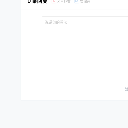
0 条回复
文章作者
管理员
A
M