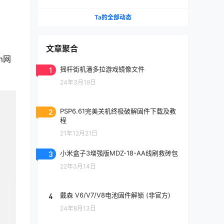
Ta的全部动态
文章聚合
m网
1
摇杆街机潘多拉游戏镜像文件
24年3月19日
2
PSP6.61完美关机终极破解固件下载及教
程
21年12月21日
3
小米盒子3增强版MDZ-18-AA线刷救砖包
22年3月14日
4
戴森 V6/V7/V8电池固件解锁 (非官方)
24年8月13日