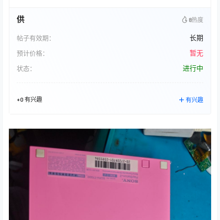
供
8
热度
长期
帖子有效期：
暂无
预计价格：
进行中
状态：
+0 有兴趣
有兴趣