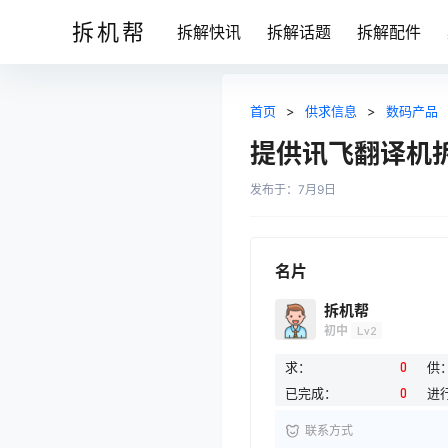
拆机帮
拆解快讯
拆解话题
拆解配件
首页
>
供求信息
>
数码产品
提供讯飞翻译机
发布于：
7月9日
名片
拆机帮
初中
Lv2
求：
0
供
已完成：
0
进
联系方式