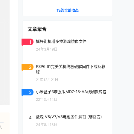
修原理图
Ta的全部动态
文章聚合
1
摇杆街机潘多拉游戏镜像文件
24年3月19日
2
PSP6.61完美关机终极破解固件下载及教
程
21年12月21日
3
小米盒子3增强版MDZ-18-AA线刷救砖包
22年3月14日
4
戴森 V6/V7/V8电池固件解锁 (非官方)
24年8月13日
人