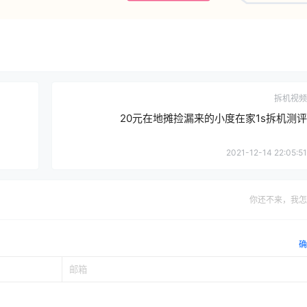
拆机视频
20元在地摊捡漏来的小度在家1s拆机测评
2021-12-14 22:05:51
你还不来，我怎
确