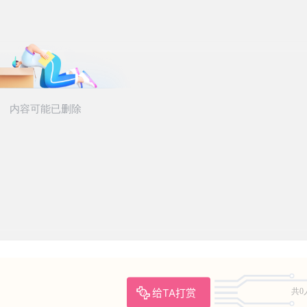
给TA打赏
共0