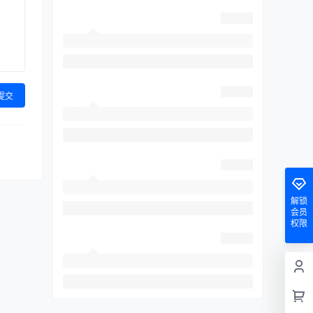
提交
解锁
会员
权限