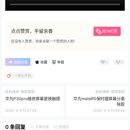
点点赞赏，手留余香
给TA打赏
还没有人赞赏，快来当第一个赞赏的人吧！
0
0
海报分享
收藏
举报
一加七手机
拆机维修
维修案例
拆机维修
维修案例
华为P30pro维修屏幕更换触摸
华为mateRS保时捷屏幕分离
除胶
2020-3-9 15:27:54
2020-3-9 15:49:45
0 条回复
文章作者
管理员
A
M